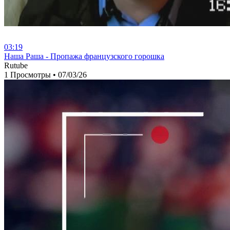
03:19
⁣Наша Раша - Пропажа французского горошка
Rutube
1 Просмотры
•
07/03/26