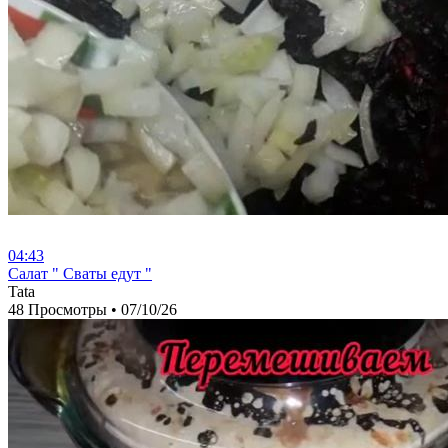
04:43
⁣Салат " Сваты едут "
Tata
48 Просмотры
•
07/10/26