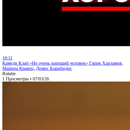
10:11
⁣Камеди Клаб «Не очень хороший человек» Гарик Харламов,
Марина Кравец, Демис Карибидис
Rutube
1 Просмотры
•
07/03/26