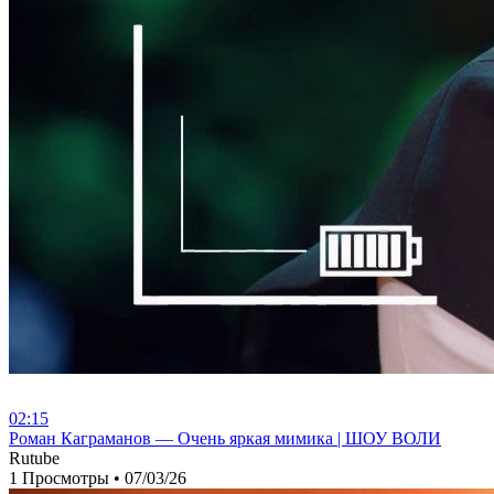
02:15
⁣Роман Каграманов — Очень яркая мимика | ШОУ ВОЛИ
Rutube
1 Просмотры
•
07/03/26