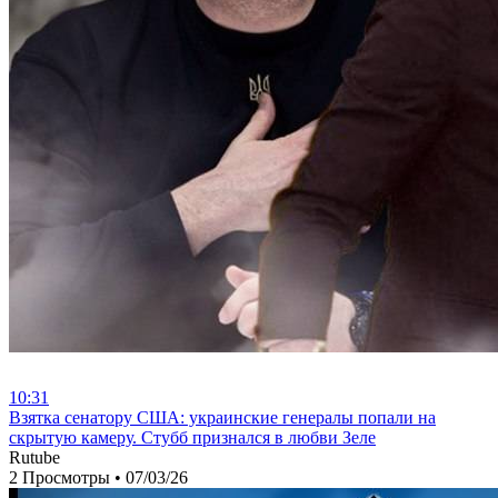
10:31
⁣Взятка сенатору США: украинские генералы попали на
скрытую камеру. Стубб признался в любви Зеле
Rutube
2 Просмотры
•
07/03/26