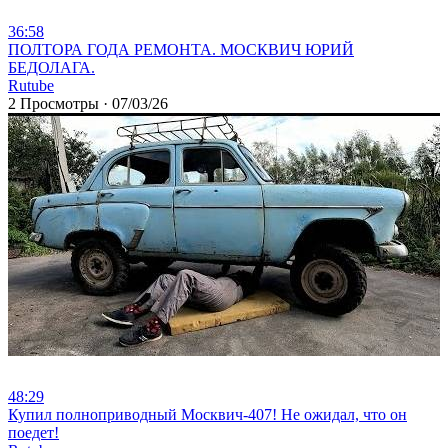
36:58
⁣ПОЛТОРА ГОДА РЕМОНТА. МОСКВИЧ ЮРИЙ
БЕДОЛАГА.
Rutube
2 Просмотры
·
07/03/26
48:29
⁣Купил полноприводный Москвич-407! Не ожидал, что он
поедет!