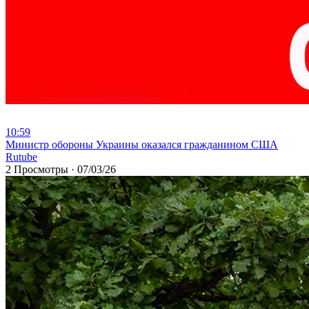
10:59
⁣Министр обороны Украины оказался гражданином США
Rutube
2 Просмотры
·
07/03/26