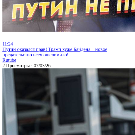
11:24
⁣Путин оказался прав! Трамп хуже Байдена – новое
предательство всех ошеломило!
Rutube
2 Просмотры
·
07/03/26