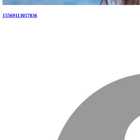
15569113057836